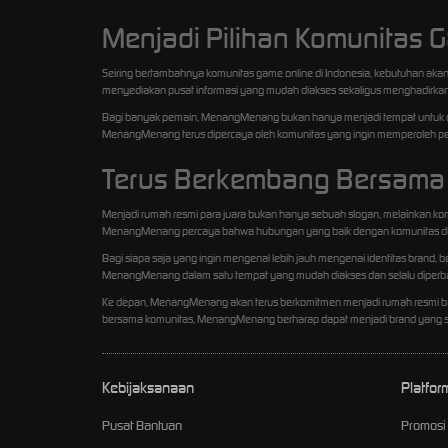
Menjadi Pilihan Komunitas 
Seiring bertambahnya komunitas game online di Indonesia, kebutuhan a
menyediakan pusat informasi yang mudah diakses sekaligus menghadirkan i
Bagi banyak pemain, MenangMenang bukan hanya menjadi tempat untuk meng
MenangMenang terus dipercaya oleh komunitas yang ingin memperoleh peng
Terus Berkembang Bersama 
Menjadi rumah resmi para juara bukan hanya sebuah slogan, melainkan ko
MenangMenang percaya bahwa hubungan yang baik dengan komunitas diba
Bagi siapa saja yang ingin mengenal lebih jauh mengenai identitas brand,
MenangMenang dalam satu tempat yang mudah diakses dan selalu diperba
Ke depan, MenangMenang akan terus berkomitmen menjadi rumah resmi b
bersama komunitas, MenangMenang berharap dapat menjadi brand yang se
Kebijaksanaan
Platfor
Pusat Bantuan
Promosi