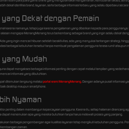
mah resmi para juara game online yang mengutamakan kenyamanan, kemudahan akses, serta pen
bih dekat identitas brand, layanan, serta berbagai informasi terbaru yang selalu diperbarui secara 
 yang Dekat dengan Pemain
karena namanya, tetapi juga karena pengalaman yang diberikan kepada para penggunanya. Oleh
jadi alasan mengapa MenangMenang terus berkembang sebagai brand yang ingin selalu dekat deng
 Ada yang ingin mencari hiburan setelah beraktivitas, ada yang menyukai tantangan strategi, hin
i berbagai kebutuhan tersebut tanpa membuat pengalaman pengguna terasa rumit ataupun 
s yang Mudah
a dapat mengakses berbagai informasi penting dengan cepat melalui tampilan yang sederhana
encari informasi yang dibutuhkan.
apat ditemukan langsung melalui
portal resmi MenangMenang
. Dengan adanya pusat informasi yan
, baik desktop maupun smartphone.
ebih Nyaman
nting dalam membangun kepercayaan pengguna. Karena itu, setiap halaman dirancang agar mem
a dapat menemukan apa yang mereka butuhkan tanpa harus melewati proses yang panjang.
ukan berbagai pengembangan agar kualitas layanan tetap mengikuti kebutuhan pengguna. Peruba
perkembangan zaman.