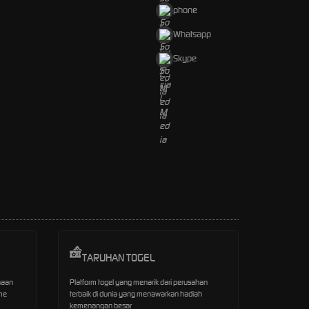
phone
Whatsapp
Skype
TARUHAN TOGEL
haan
Platform togel yang menarik dari perusahan
ame
terbaik di dunia yang menawarkan hadiah
kemenangan besar