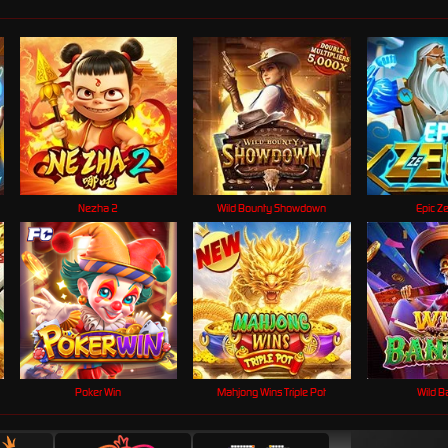
Nezha 2
Wild Bounty Showdown
Epic Z
Poker Win
Mahjong Wins Triple Pot
Wild B