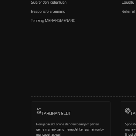
Syarat dan Ketentuan
Loyalty
Responsible Gaming
Referral
Tentang MENANGMENANG
TARUHAN SLOT
TA
Penyedia slot online dengan beragam pilihan
Sportsb
game menarik yang memudahkan pemain untuk
menawar
mencapai jackpot
tinggi,