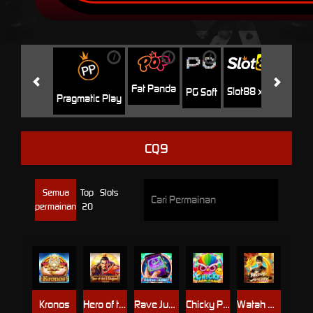
i
i
i
i
i
Facha
Fat Panda
Slot88 x PP
PG Soft
Pragmatic Play
CQ9
Semua
Top
Slots
permainan
20
Kronos
Hero of the 3 Kingdoms - Cao Cao
Rave Jump Mobile
Chicky Parm Parm
Watah Master Turbo