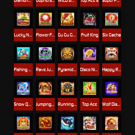
Diamond Treasure
Gophers War
WILD BOUNTY 2
Top Ace 2
Super Power Bank
Lucky Neko New Year
Flower Fortunes
Gu Gu Gu2
Fruit King
Six Gacha
Fishing King
Rave Jump
Pyramid Raider
Disco Night M
Happy Rich Year
Snow Queen
Jumping Mobile
Running Toro
Top Ace
Wolf Disco