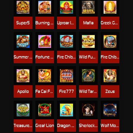
Super5
Burning Xi-You
Uproar In Heaven
Mafia
Greek Gods
Summer Mood
Fortune Dragon
Fire Chibi 2
Wild Fudge
Fire Chibi M
Apollo
Fa Cai Fu Wa
Fire777
Wild Tarzan
Zeus
Treasure Koi
Great Lion
Dragon Koi
Sherlock Holmes
Wolf Moon