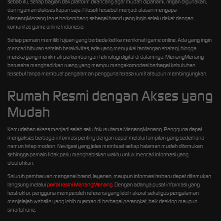
sebab itu, setiap bagian dari platform dirancang agar mudah dipahami, ringan digunakan,
dan nyaman diakses kapan saja. Filosofi tersebut menjadi alasan mengapa
MenangMenang terus berkembang sebagai brand yang ingin selalu dekat dengan
komunitas game online Indonesia.
Setiap pemain memiliki tujuan yang berbeda ketika menikmati game online. Ada yang ingin
mencari hiburan setelah beraktivitas, ada yang menyukai tantangan strategi, hingga
mereka yang menikmati perkembangan teknologi digital di dalamnya. MenangMenang
berusaha menghadirkan ruang yang mampu mengakomodasi berbagai kebutuhan
tersebut tanpa membuat pengalaman pengguna terasa rumit ataupun membingungkan.
Rumah Resmi dengan Akses yang
Mudah
Kemudahan akses menjadi salah satu fokus utama MenangMenang. Pengguna dapat
mengakses berbagai informasi penting dengan cepat melalui tampilan yang sederhana
namun tetap modern. Navigasi yang jelas membuat setiap halaman mudah ditemukan
sehingga pemain tidak perlu menghabiskan waktu untuk mencari informasi yang
dibutuhkan.
Seluruh pembaruan mengenai brand, layanan, maupun informasi terbaru dapat ditemukan
langsung melalui
portal resmi MenangMenang
. Dengan adanya pusat informasi yang
terstruktur, pengguna memperoleh referensi yang lebih akurat sekaligus pengalaman
menjelajah website yang lebih nyaman di berbagai perangkat, baik desktop maupun
smartphone.