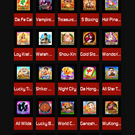
Da Fa Cai
Vampire Kiss
Treasure Pirate
5 Boxing
Hot Pinatas
Loy Krathong
Watah Master
Shou-Xin
Gold Stealer
Wonderland
Lucky Tigers
Striker WILD
Night City
Da Hong Zhong
All Star Team
All Wilds
Lucky Bats
World Cup Russia 2018
Ganesha Jr.
WuKong&Peaches