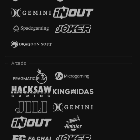
Arcade