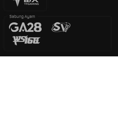
Sabung Ayam