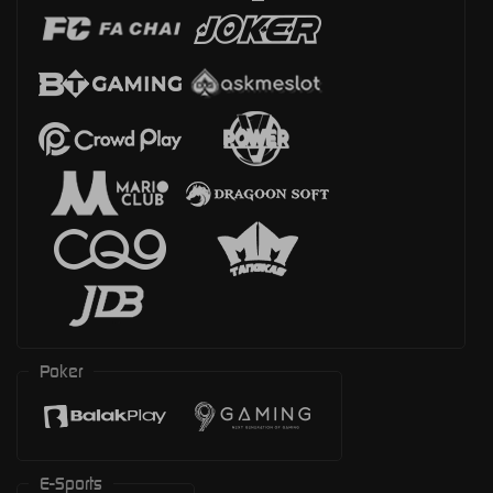
Poker
E-Sports