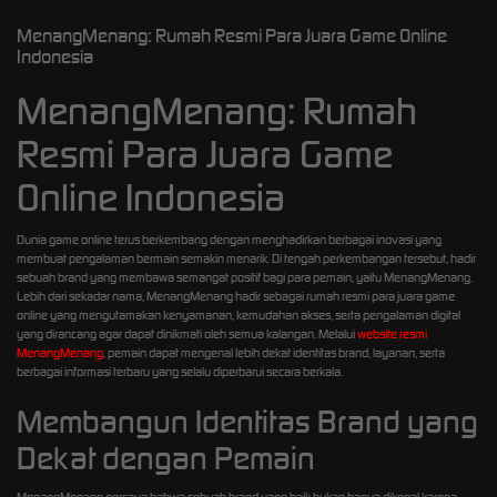
MenangMenang: Rumah Resmi Para Juara Game Online
Indonesia
MenangMenang: Rumah
Resmi Para Juara Game
Online Indonesia
Dunia game online terus berkembang dengan menghadirkan berbagai inovasi yang
membuat pengalaman bermain semakin menarik. Di tengah perkembangan tersebut, hadir
sebuah brand yang membawa semangat positif bagi para pemain, yaitu MenangMenang.
Lebih dari sekadar nama, MenangMenang hadir sebagai rumah resmi para juara game
online yang mengutamakan kenyamanan, kemudahan akses, serta pengalaman digital
yang dirancang agar dapat dinikmati oleh semua kalangan. Melalui
website resmi
MenangMenang
, pemain dapat mengenal lebih dekat identitas brand, layanan, serta
berbagai informasi terbaru yang selalu diperbarui secara berkala.
Membangun Identitas Brand yang
Dekat dengan Pemain
MenangMenang percaya bahwa sebuah brand yang baik bukan hanya dikenal karena