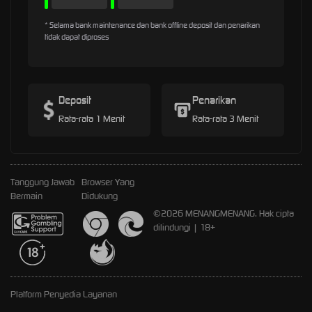
* Selama bank maintenance dan bank offline deposit dan penarikan
tidak dapat diproses
Deposit
Penarikan
Rata-rata 1 Menit
Rata-rata 3 Menit
Tanggung Jawab
Browser Yang
Bermain
Didukung
©2026 MENANGMENANG. Hak cipta
dilindungi | 18+
Platform Penyedia Layanan