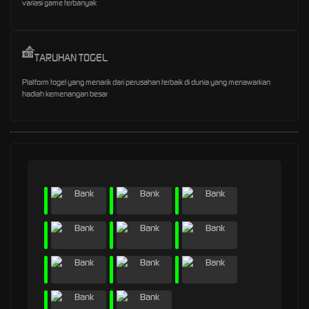
variasi game terbanyak
TARUHAN TOGEL
Platform togel yang menarik dari perusahan terbaik di dunia yang menawarkan
hadiah kemenangan besar