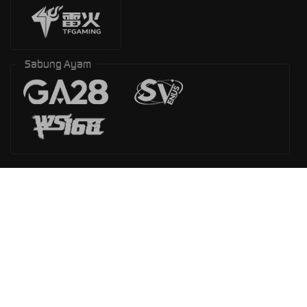
Sabung Ayam