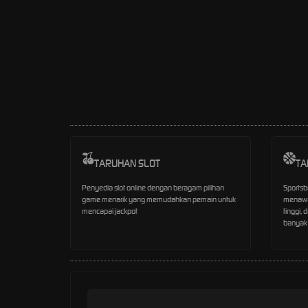
TARUHAN SLOT
TA
Penyedia slot online dengan beragam pilihan
Sportsb
game menarik yang memudahkan pemain untuk
menawar
mencapai jackpot
tinggi,
banyak 