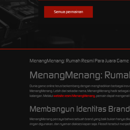
Semua permainan
MenangMenang: Rumah Resmi Para Juara Game O
MenangMenang: Rumah 
Dunia game online terus berkembang dengan menghadirkan berbagai inova
MenangMenang. Lebih dari sekadar nama, MenangMenang hadir sebagai ru
kalangan. Melalui
website resmi MenangMenang
, pemain dapat mengenal le
Membangun Identitas Brand
MenangMenang percaya bahwa sebuah brand yang baik bukan hanya dikenal 
ringan digunakan, dan nyaman diakses kapan saja. Filosofi tersebut men