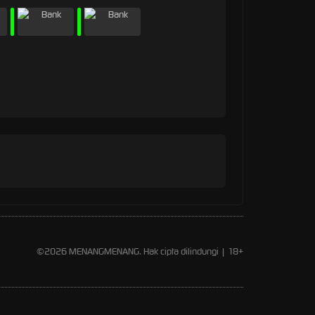
©2026 MENANGMENANG. Hak cipta dilindungi | 18+