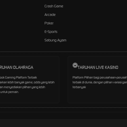
Crash Game
Arcade
Poker
E-Sports
Sabung Ayam
RUHAN OLAHRAGA
TARUHAN LIVE KASINO
ook Gaming Platform Terbaik
Platform Pilihan bagi perusahaan-perusa
kan lebih banyak game, odds yang lebih
terbaik di dunia, dengan pilihan variasi g
 dan menyediakan pilihan yang lebih
terbanyak
untuk pemain.