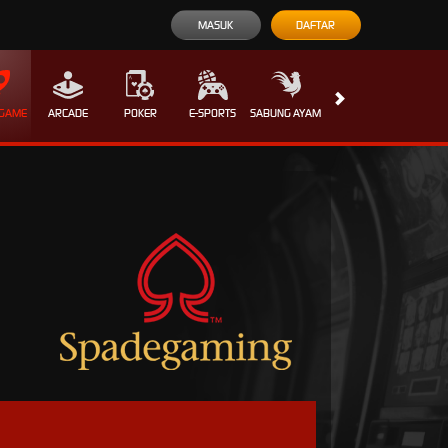
MASUK
DAFTAR
 GAME
ARCADE
POKER
E-SPORTS
SABUNG AYAM
PROMOSI