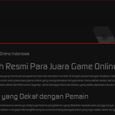
nline Indonesia
Resmi Para Juara Game Online
si yang membuat pengalaman bermain semakin menarik. Di tengah perkembangan tersebut, hadi
mah resmi para juara game online yang mengutamakan kenyamanan, kemudahan akses, serta pen
bih dekat identitas brand, layanan, serta berbagai informasi terbaru yang selalu diperbarui secara 
 yang Dekat dengan Pemain
karena namanya, tetapi juga karena pengalaman yang diberikan kepada para penggunanya. Oleh
jadi alasan mengapa MenangMenang terus berkembang sebagai brand yang ingin selalu dekat deng