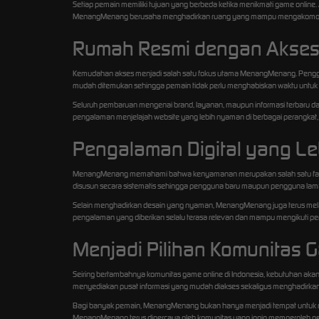
Setiap pemain memiliki tujuan yang berbeda ketika menikmati game online.
MenangMenang berusaha menghadirkan ruang yang mampu mengakomodas
Rumah Resmi dengan Akse
Kemudahan akses menjadi salah satu fokus utama MenangMenang. Penggun
mudah ditemukan sehingga pemain tidak perlu menghabiskan waktu untuk m
Seluruh pembaruan mengenai brand, layanan, maupun informasi terbaru d
pengalaman menjelajah website yang lebih nyaman di berbagai perangkat
Pengalaman Digital yang L
MenangMenang memahami bahwa kenyamanan merupakan salah satu faktor pe
disusun secara sistematis sehingga pengguna baru maupun pengguna lam
Selain menghadirkan desain yang nyaman, MenangMenang juga terus melak
pengalaman yang diberikan selalu terasa relevan dan mampu mengikuti 
Menjadi Pilihan Komunitas 
Seiring bertambahnya komunitas game online di Indonesia, kebutuhan a
menyediakan pusat informasi yang mudah diakses sekaligus menghadirkan i
Bagi banyak pemain, MenangMenang bukan hanya menjadi tempat untuk meng
MenangMenang terus dipercaya oleh komunitas yang ingin memperoleh peng