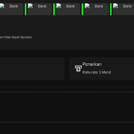
an tidak dapat diproses
Penarikan
Rata-rata 3 Menit